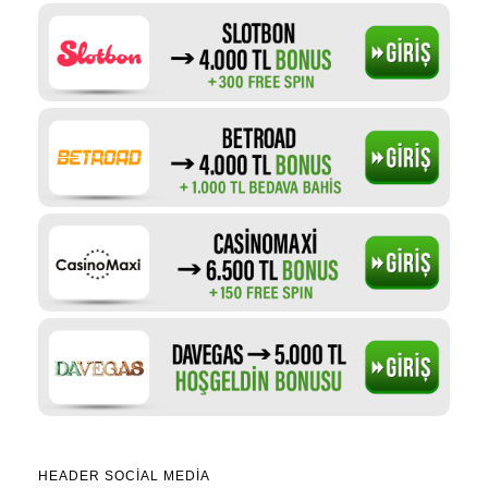
HEADER SOCIAL MEDIA