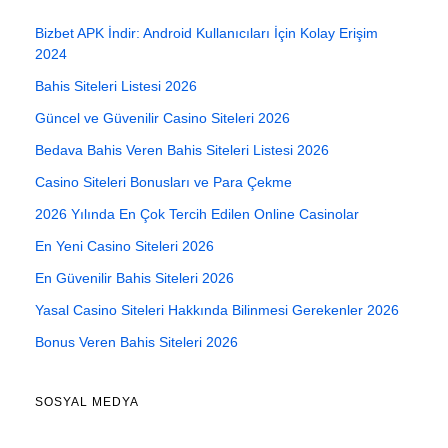
Bizbet APK İndir: Android Kullanıcıları İçin Kolay Erişim
2024
Bahis Siteleri Listesi 2026
Güncel ve Güvenilir Casino Siteleri 2026
Bedava Bahis Veren Bahis Siteleri Listesi 2026
Casino Siteleri Bonusları ve Para Çekme
2026 Yılında En Çok Tercih Edilen Online Casinolar
En Yeni Casino Siteleri 2026
En Güvenilir Bahis Siteleri 2026
Yasal Casino Siteleri Hakkında Bilinmesi Gerekenler 2026
Bonus Veren Bahis Siteleri 2026
SOSYAL MEDYA