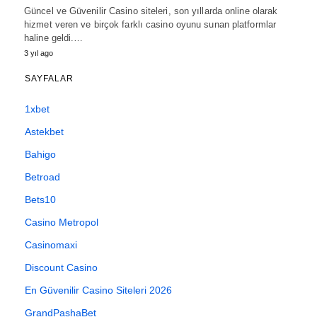
Güncel ve Güvenilir Casino siteleri, son yıllarda online olarak
hizmet veren ve birçok farklı casino oyunu sunan platformlar
haline geldi.…
3 yıl ago
SAYFALAR
1xbet
Astekbet
Bahigo
Betroad
Bets10
Casino Metropol
Casinomaxi
Discount Casino
En Güvenilir Casino Siteleri 2026
GrandPashaBet