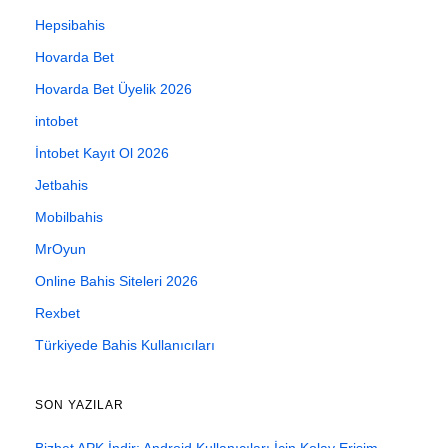
Hepsibahis
Hovarda Bet
Hovarda Bet Üyelik 2026
intobet
İntobet Kayıt Ol 2026
Jetbahis
Mobilbahis
MrOyun
Online Bahis Siteleri 2026
Rexbet
Türkiyede Bahis Kullanıcıları
SON YAZILAR