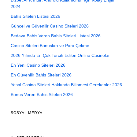
Bizbet APK İndir: Android Kullanıcıları İçin Kolay Erişim
2024
Bahis Siteleri Listesi 2026
Güncel ve Güvenilir Casino Siteleri 2026
Bedava Bahis Veren Bahis Siteleri Listesi 2026
Casino Siteleri Bonusları ve Para Çekme
2026 Yılında En Çok Tercih Edilen Online Casinolar
En Yeni Casino Siteleri 2026
En Güvenilir Bahis Siteleri 2026
Yasal Casino Siteleri Hakkında Bilinmesi Gerekenler 2026
Bonus Veren Bahis Siteleri 2026
SOSYAL MEDYA