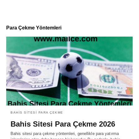
Para Çekme Yöntemleri
BAHIS SITESI PARA ÇEKME
Bahis Sitesi Para Çekme 2026
Bahis sitesi para çekme yöntemleri, genellikle para yatırma