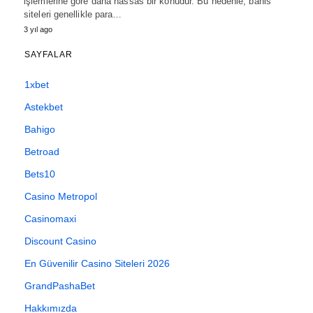
işlemlerine göre daha hassas bir konudur. Bu nedenle, bahis
siteleri genellikle para…
3 yıl ago
SAYFALAR
1xbet
Astekbet
Bahigo
Betroad
Bets10
Casino Metropol
Casinomaxi
Discount Casino
En Güvenilir Casino Siteleri 2026
GrandPashaBet
Hakkımızda